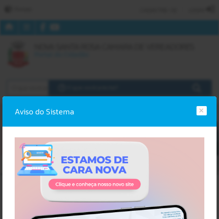
Portais
CADASTRE-SE
LOGIN
NOVA SANTA ROSA CAMARA DE VEREADORES
Portal do Cidadão
O que você precisa?
Aviso do Sistema
Erro
SISTEMA
Gerenciamento do Sistema
CÓDIGO DA MENSAGEM:
EST-000040
Ocorreu um erro de script:
Uncaught SyntaxError: Unexpected token '('